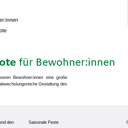
er:innen
ote
bote
für Bewohner:innen
eren Bewohner:innen eine große
 abwechslungsreiche Gestaltung des
 und den
Saisonale Feste