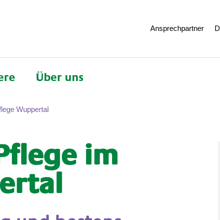
Ansprechpartner
D
ere
Über uns
flege Wuppertal
Pflege im
ertal