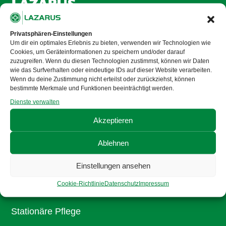
LAZARUS
Über uns
Privatsphären-Einstellungen
Um dir ein optimales Erlebnis zu bieten, verwenden wir Technologien wie
Unsere Philosophie
Cookies, um Geräteinformationen zu speichern und/oder darauf
zuzugreifen. Wenn du diesen Technologien zustimmst, können wir Daten
Ansprechpartner
wie das Surfverhalten oder eindeutige IDs auf dieser Website verarbeiten.
Wenn du deine Zustimmung nicht erteilst oder zurückziehst, können
Stellenangebote
bestimmte Merkmale und Funktionen beeinträchtigt werden.
Aktuelles
Dienste verwalten
Mitgliedschaft
Akzeptieren
Ablehnen
Senioren
Einstellungen ansehen
Ambulante Pflege
Cookie-Richtlinie
Datenschutz
Impressum
Service Wohnen
Stationäre Pflege