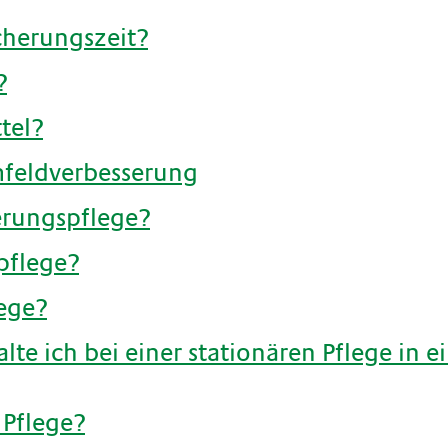
cherungszeit?
?
tel?
feldverbesserung
erungspflege?
pflege?
ege?
te ich bei einer stationären Pflege in e
 Pflege?