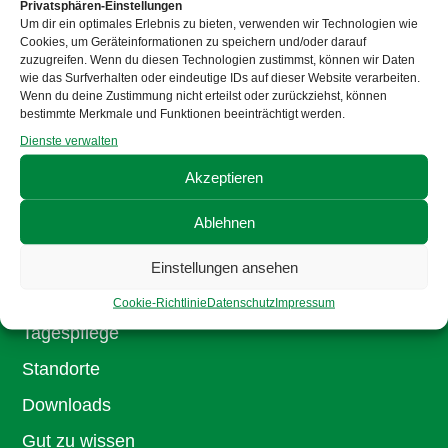
Ansprechpartner
Privatsphären-Einstellungen
Um dir ein optimales Erlebnis zu bieten, verwenden wir Technologien wie
Stellenangebote
Cookies, um Geräteinformationen zu speichern und/oder darauf
zuzugreifen. Wenn du diesen Technologien zustimmst, können wir Daten
Aktuelles
wie das Surfverhalten oder eindeutige IDs auf dieser Website verarbeiten.
Wenn du deine Zustimmung nicht erteilst oder zurückziehst, können
Mitgliedschaft
bestimmte Merkmale und Funktionen beeinträchtigt werden.
Dienste verwalten
Senioren
Akzeptieren
Ablehnen
Ambulante Pflege
Service Wohnen
Einstellungen ansehen
Stationäre Pflege
Cookie-Richtlinie
Datenschutz
Impressum
Tagespflege
Standorte
Downloads
Gut zu wissen